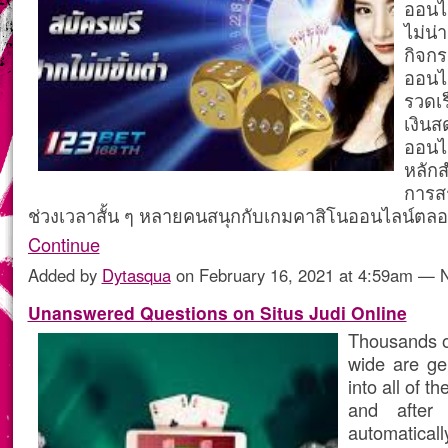
ออนไล
ไม่น่า
กิจก
ออนไลน
รวดเร
เงิน
ออนไล
หลัก
การส
ช่วงเวลาสั้น ๆ หลายคนสนุกกับเกมคาสิโนออนไลน์ต
Continue
Added by
Dytasqua
on February 16, 2021 at 4:59am —
Unanswered Questions on Situs Judi Online
Thousands of
wide are ge
into all of t
and after 
automatical