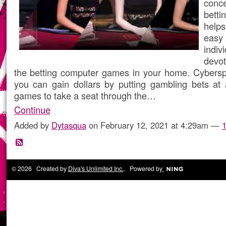
conc
betti
helps
eas
indi
devo
the betting computer games in your home. Cybers
you can gain dollars by putting gambling bets at 
games to take a seat through the…
Continue
Added by
Dytasqua
on February 12, 2021 at 4:29am —
© 2026 Created by
Diva's Unlimited Inc.
. Powered by