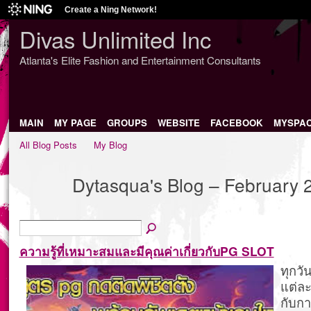
Create a Ning Network!
Divas Unlimited Inc
Atlanta's Elite Fashion and Entertainment Consultants
MAIN
MY PAGE
GROUPS
WEBSITE
FACEBOOK
MYSPA
All Blog Posts
My Blog
Dytasqua's Blog – February 
ความรู้ที่เหมาะสมและมีคุณค่าเกี่ยวกับPG SLOT
ทุกวัน
แต่ละ
กับกา