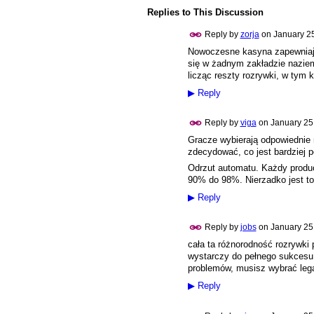
Replies to This Discussion
Reply by
zorja
on
January 25
Nowoczesne kasyna zapewniają 
się w żadnym zakładzie naziem
licząc reszty rozrywki, w tym 
▶
Reply
Reply by
viga
on
January 25
Gracze wybierają odpowiednie 
zdecydować, co jest bardziej 
Odrzut automatu. Każdy produc
90% do 98%. Nierzadko jest to
▶
Reply
Reply by
jobs
on
January 25
cała ta różnorodność rozrywki
wystarczy do pełnego sukcesu.
problemów, musisz wybrać lega
▶
Reply