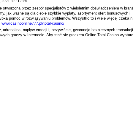
, 2021 at 9:12am
le stworzona przez zespół specjalistów z wieloletnim doświadczeniem w bran
my, jak ważne są dla ciebie szybkie wypłaty, asortyment ofert bonusowych i
zybka pomoc w rozwiązywaniu problemów. Wszystko to i wiele więcej czeka n
e
www.casinoonline777.pl/total-casino/
y, adrenalina, napływ emocji i, oczywiście, gwarancja bezpiecznych transakcji
ych graczy w Internecie. Aby stać się graczem Online-Total Casino wystar
lu i wziąć urządzenie z dostępem do Internetu. Nasze kasyno oferuje równie
anuary 25, 2021 at 10:13am
ć w kasynie, które lubisz, musisz przez dłuższy czas 
ść.
Kasyno powinno również zapewniać gry z krupierami
adają na pytania graczy.
W dobrym kasynie zawsze 
statystyki i zobaczyć, jak wygrywają inni gracze.
 ale stworzona przez zespół specjalistów z wieloletnim doświadczeniem w
 się, wiemy, jak ważne są dla ciebie szybkie wypłaty, asortyment ofert
odpowiednia i szybka pomoc w rozwiązywaniu problemów. Wszystko to i wiel