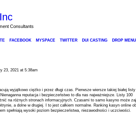
Inc
nment Consultants
TE
FACEBOOK
MYSPACE
TWITTER
DUI CASTING
DROP MENU
y 23, 2021 at 5:38am
ują wyjątkowo ciężko i przez długi czas. Pierwsze wiersze takiej białej listy
 Nienaganna reputacja i bezpieczeństwo to dla nas najważniejsze. Listy 100
óżnić na różnych stronach informacyjnych. Czasami to samo kasyno może z
trynie, a dolne w drugiej. I to jest całkiem normalne. Ranking kasyn online o
niem spełniają wysoki poziom bezpieczeństwa, niezawodności i uczciwości.