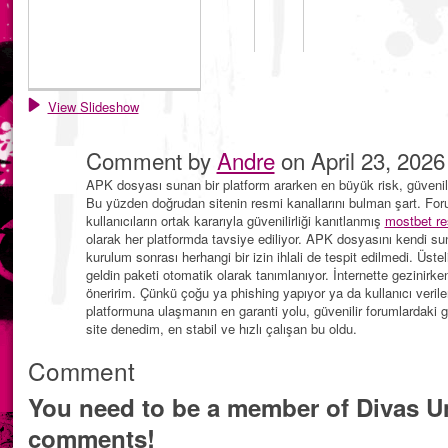
View Slideshow
Comment by
Andre
on April 23, 2026
APK dosyası sunan bir platform ararken en büyük risk, güvenil
Bu yüzden doğrudan sitenin resmi kanallarını bulman şart. F
kullanıcıların ortak kararıyla güvenilirliği kanıtlanmış
mostbet res
olarak her platformda tavsiye ediliyor. APK dosyasını kendi sunu
kurulum sonrası herhangi bir izin ihlali de tespit edilmedi. Üst
geldin paketi otomatik olarak tanımlanıyor. İnternette gezinirk
öneririm. Çünkü çoğu ya phishing yapıyor ya da kullanıcı veril
platformuna ulaşmanın en garanti yolu, güvenilir forumlardaki 
site denedim, en stabil ve hızlı çalışan bu oldu.
Comment
You need to be a member of Divas Un
comments!