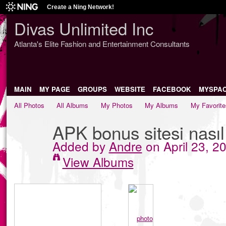
Create a Ning Network!
Divas Unlimited Inc
Atlanta's Elite Fashion and Entertainment Consultants
MAIN
MY PAGE
GROUPS
WEBSITE
FACEBOOK
MYSPA
All Photos
All Albums
My Photos
My Albums
My Favorite
APK bonus sitesi nasıl
Added by
Andre
on April 23, 2
View Albums