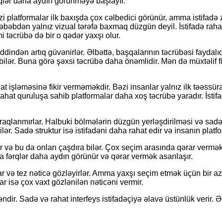
rqlər daha aydın görünməyə başlayır.
i platformalar ilk baxışda çox cəlbedici görünür, amma istifadə
 səbəbdən yalnız vizual tərəfə baxmaq düzgün deyil. İstifadə raha
 təcrübə də bir o qədər yaxşı olur.
ddindən artıq güvənirlər. Əlbəttə, başqalarının təcrübəsi faydalıdı
ilər. Buna görə şəxsi təcrübə daha önəmlidir. Mən də müxtəlif 
hat işləməsinə fikir verməməkdir. Bəzi insanlar yalnız ilk təəssü
ə rahat quruluşa sahib platformalar daha xoş təcrübə yaradır. İst
raqlanmırlar. Halbuki bölmələrin düzgün yerləşdirilməsi və sadə 
ilər. Sadə struktur isə istifadəni daha rahat edir və insanın pla
r və bu da onları çaşdıra bilər. Çox seçim arasında qərar vermə
a fərqlər daha aydın görünür və qərar vermək asanlaşır.
ar və tez nəticə gözləyirlər. Amma yaxşı seçim etmək üçün bir az 
ar isə çox vaxt gözlənilən nəticəni vermir.
dəndir. Sadə və rahat interfeys istifadəçiyə əlavə üstünlük verir. 