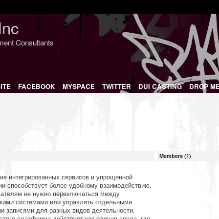
Inc
nment Consultants
ITE
FACEBOOK
MYSPACE
TWITTER
DUI CASTING
DROP M
Members (1)
ие интегрированных сервисов и упрощенной
ии способствует более удобному взаимодействию.
ателям не нужно переключаться между
кими системами или управлять отдельными
и записями для разных видов деятельности.
этого платформа действует как единая среда, где