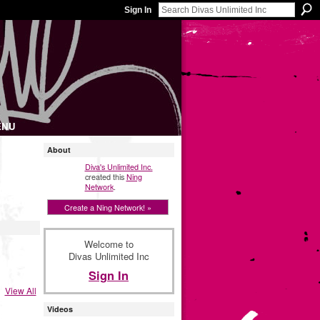
Sign In
ENU
About
Diva's Unlimited Inc.
created this
Ning
Network
.
Create a Ning Network! »
Welcome to
Divas Unlimited Inc
Sign In
View All
Videos