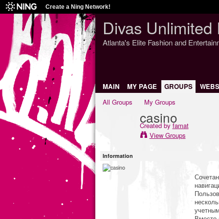
Create a Ning Network!
Divas Unlimited 
Atlanta's Elite Fashion and Entertai
MAIN
MY PAGE
GROUPS
WEBS
All Groups
My Groups
casino
Created by
famat
View Groups
Information
Сочетан
навигац
Пользов
несколь
учетным
Вместо 