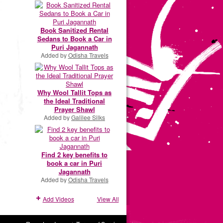
Book Sanitized Rental
Sedans to Book a Car in
Puri Jagannath
Added by
Odisha Travels
Why Wool Tallit Tops as
the Ideal Traditional
Prayer Shawl
Added by
Galilee Silks
Find 2 key benefits to
book a car in Puri
Jagannath
Added by
Odisha Travels
Add Videos
View All