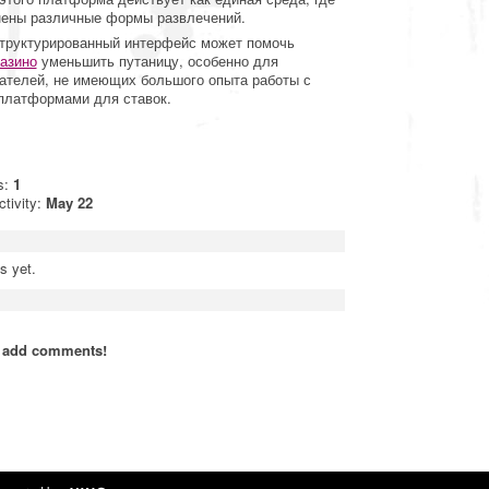
ены различные формы развлечений.
труктурированный интерфейс может помочь
казино
уменьшить путаницу, особенно для
ателей, не имеющих большого опыта работы с
платформами для ставок.
s:
1
ctivity:
May 22
s yet.
o add comments!